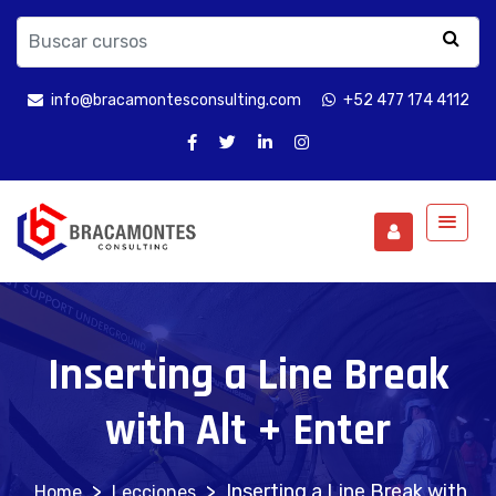
info@bracamontesconsulting.com
+52 477 174 4112
Inserting a Line Break
with Alt + Enter
>
>
Inserting a Line Break with
Lecciones