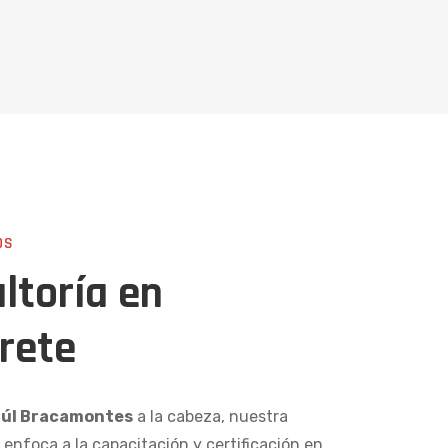
OS
ltoría en
rete
aúl Bracamontes
a la cabeza, nuestra
 enfoca a la capacitación y certificación en