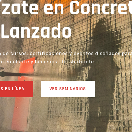
ízate en Concre
Lanzado
 de cursos, certificaciones y eventos diseñados par
e en el arte y la ciencia del shotcrete.
S EN LÍNEA
VER SEMINARIOS