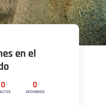
nes en el
do
0
0
NUTOS
SEGUNDOS