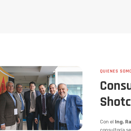
QUIENES SOM
Consu
Shotc
Con el
Ing. R
consultoría se