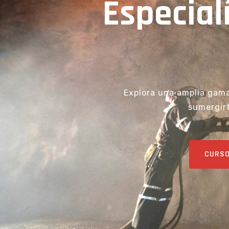
Especial
Explora una amplia gama
sumergirt
CURSO