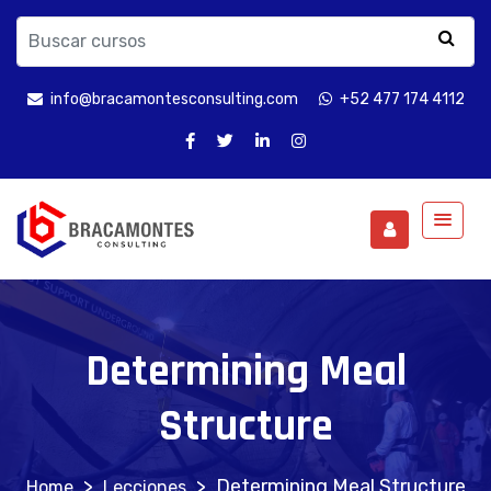
info@bracamontesconsulting.com
+52 477 174 4112
Determining Meal
Structure
>
>
Determining Meal Structure
Lecciones