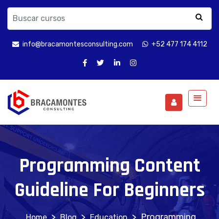
info@bracamontesconsulting.com
+52 477 174 4112
Programming Content
Guideline For Beginners
>
>
>
Programming
Blog
Education